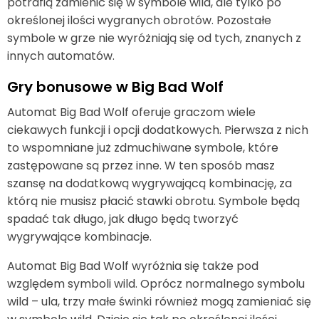
potrafią zamienić się w symbole wild, ale tylko po
określonej ilości wygranych obrotów. Pozostałe
symbole w grze nie wyróżniają się od tych, znanych z
innych automatów.
Gry bonusowe w Big Bad Wolf
Automat Big Bad Wolf oferuje graczom wiele
ciekawych funkcji i opcji dodatkowych. Pierwsza z nich
to wspomniane już zdmuchiwane symbole, które
zastępowane są przez inne. W ten sposób masz
szansę na dodatkową wygrywającą kombinację, za
którą nie musisz płacić stawki obrotu. Symbole będą
spadać tak długo, jak długo będą tworzyć
wygrywające kombinacje.
Automat Big Bad Wolf wyróżnia się także pod
względem symboli wild. Oprócz normalnego symbolu
wild – ula, trzy małe świnki również mogą zamieniać się