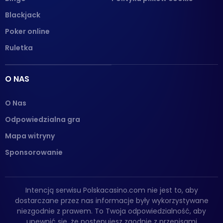
Blackjack
Poker online
Ruletka
O NAS
O Nas
Odpowiedzialna gra
Mapa witryny
Sponsorowanie
Intencją serwisu Polskacasino.com nie jest to, aby
dostarczane przez nas informacje były wykorzystywane
niezgodnie z prawem. To Twoja odpowiedzialność, aby
upewnić się, że postępujesz zgodnie z przepisami