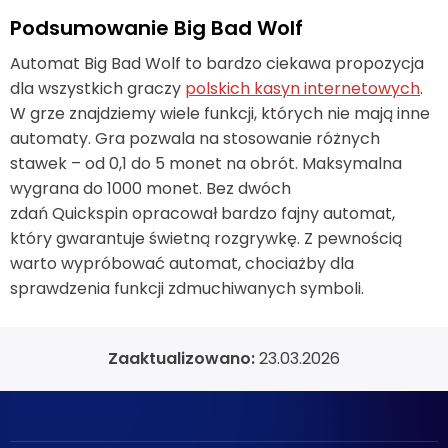
Podsumowanie Big Bad Wolf
Automat Big Bad Wolf to bardzo ciekawa propozycja
dla wszystkich graczy
polskich kasyn internetowych
.
W grze znajdziemy wiele funkcji, których nie mają inne
automaty. Gra pozwala na stosowanie różnych
stawek – od 0,1 do 5 monet na obrót. Maksymalna
wygrana do 1000 monet. Bez dwóch
zdań Quickspin opracował bardzo fajny automat,
który gwarantuje świetną rozgrywkę. Z pewnością
warto wypróbować automat, chociażby dla
sprawdzenia funkcji zdmuchiwanych symboli.
Zaaktualizowano:
23.03.2026