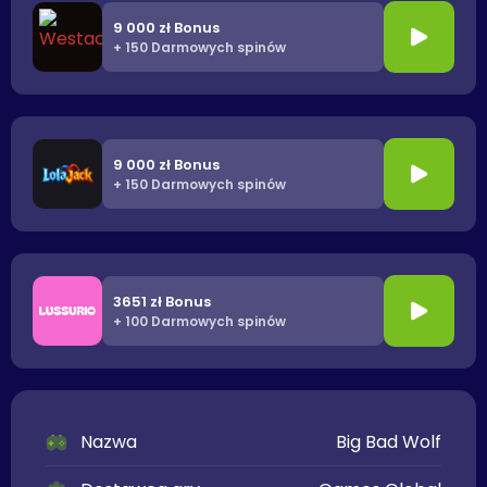
9 000 zł Bonus
+ 150 Darmowych spinów
9 000 zł Bonus
+ 150 Darmowych spinów
3651 zł Bonus
+ 100 Darmowych spinów
Nazwa
Big Bad Wolf