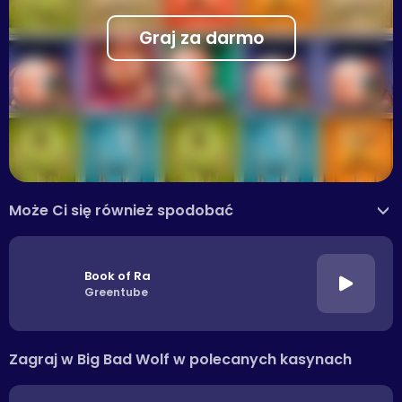
Graj za darmo
Może Ci się również spodobać
>
Book of Ra
Greentube
Zagraj w Big Bad Wolf w polecanych kasynach