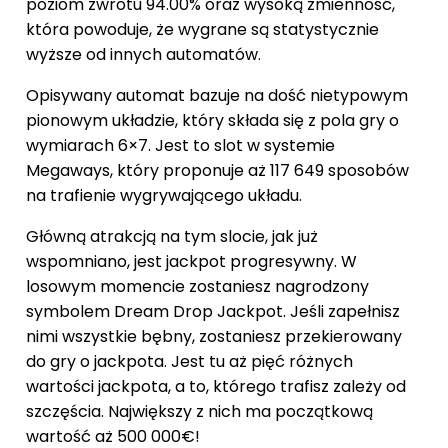
poziom zwrotu 94.00% oraz wysoką zmienność,
która powoduje, że wygrane są statystycznie
wyższe od innych automatów.
Opisywany automat bazuje na dość nietypowym
pionowym układzie, który składa się z pola gry o
wymiarach 6×7. Jest to slot w systemie
Megaways, który proponuje aż 117 649 sposobów
na trafienie wygrywającego układu.
Główną atrakcją na tym slocie, jak już
wspomniano, jest jackpot progresywny. W
losowym momencie zostaniesz nagrodzony
symbolem Dream Drop Jackpot. Jeśli zapełnisz
nimi wszystkie bębny, zostaniesz przekierowany
do gry o jackpota. Jest tu aż pięć różnych
wartości jackpota, a to, którego trafisz zależy od
szczęścia. Największy z nich ma początkową
wartość aż 500 000€!