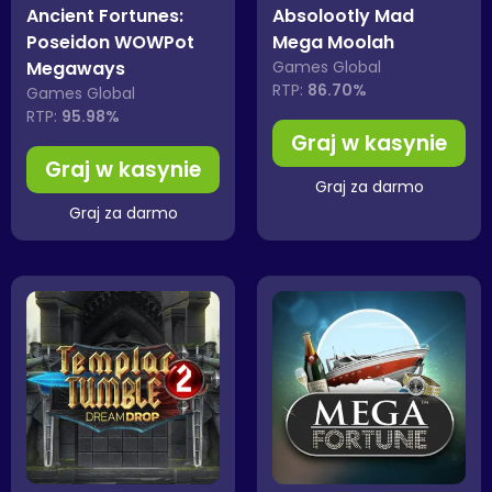
Ancient Fortunes:
Absolootly Mad
Poseidon WOWPot
Mega Moolah
Megaways
Games Global
RTP:
86.70%
Games Global
RTP:
95.98%
Graj w kasynie
Graj w kasynie
Graj za darmo
Graj za darmo