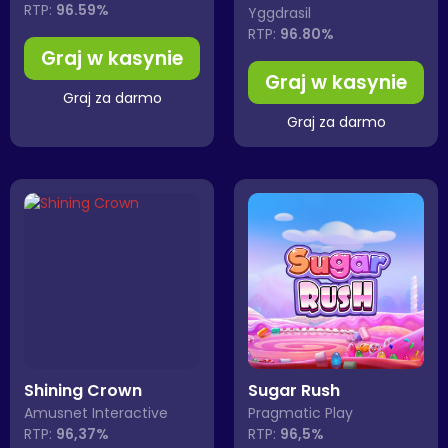
RTP:
96.59%
Yggdrasil
RTP:
96.80%
Graj w kasynie
Graj w kasynie
Graj za darmo
Graj za darmo
Shining Crown
Sugar Rush
Amusnet Interactive
Pragmatic Play
RTP:
96,37%
RTP:
96,5%