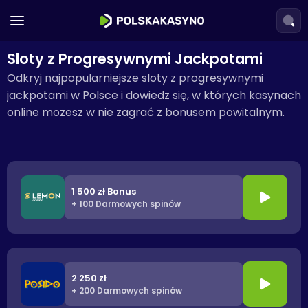
Sloty z Progresywnymi Jackpotami
Odkryj najpopularniejsze sloty z progresywnymi
jackpotami w Polsce i dowiedz się, w których kasynach
online możesz w nie zagrać z bonusem powitalnym.
1 500 zł Bonus
+ 100 Darmowych spinów
2 250 zł
+ 200 Darmowych spinów