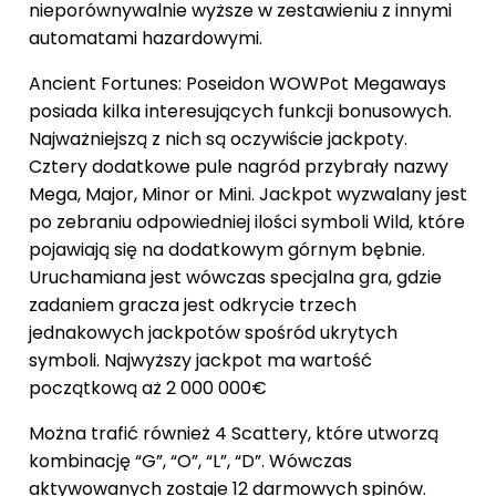
nieporównywalnie wyższe w zestawieniu z innymi
automatami hazardowymi.
Ancient Fortunes: Poseidon WOWPot Megaways
posiada kilka interesujących funkcji bonusowych.
Najważniejszą z nich są oczywiście jackpoty.
Cztery dodatkowe pule nagród przybrały nazwy
Mega, Major, Minor or Mini. Jackpot wyzwalany jest
po zebraniu odpowiedniej ilości symboli Wild, które
pojawiają się na dodatkowym górnym bębnie.
Uruchamiana jest wówczas specjalna gra, gdzie
zadaniem gracza jest odkrycie trzech
jednakowych jackpotów spośród ukrytych
symboli. Najwyższy jackpot ma wartość
początkową aż 2 000 000€
Można trafić również 4 Scattery, które utworzą
kombinację “G”, “O”, “L”, “D”. Wówczas
aktywowanych zostaje 12 darmowych spinów.