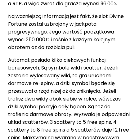
a RTP, a więc zwrot dla gracza wynosi 96.00%.
Najważniejszą informacją jest fakt, że slot Divine
Fortune został uzbrojony w jackpota
progresywnego. Jego wartość początkowa
wynosi 250 000€ i rośnie z każdym kolejnym
obrotem aż do rozbicia puli.
Automat posiada kilka ciekawych funkcji
bonusowych. Są symbole wild i scatter. Jeżeli
zostanie wylosowany wild, to gra uruchomi
darmowe re-spiny, a dziki symbol będzie się
przesuwał o rząd niżej aż do zniknięcia. Jeżeli
trafisz dwa wildy obok siebie w rolce, wówczas
dziki symbol pokryje cały bęben. Są też do
trafienia darmowe obroty. Wyzwala je odpowiedni
układ scatterów. 3 scattery to 5 free spins, 4
scattery to 8 free spins a 5 scatterów daje 12 free
spins. Maksymalna wygrana w podstawowym