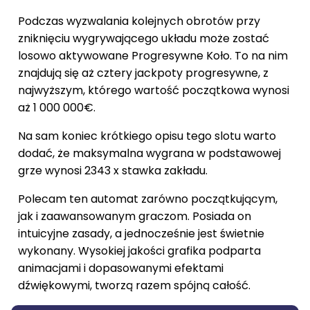
Podczas wyzwalania kolejnych obrotów przy
zniknięciu wygrywającego układu może zostać
losowo aktywowane Progresywne Koło. To na nim
znajdują się aż cztery jackpoty progresywne, z
najwyższym, którego wartość początkowa wynosi
aż 1 000 000€.
Na sam koniec krótkiego opisu tego slotu warto
dodać, że maksymalna wygrana w podstawowej
grze wynosi 2343 x stawka zakładu.
Polecam ten automat zarówno początkującym,
jak i zaawansowanym graczom. Posiada on
intuicyjne zasady, a jednocześnie jest świetnie
wykonany. Wysokiej jakości grafika podparta
animacjami i dopasowanymi efektami
dźwiękowymi, tworzą razem spójną całość.