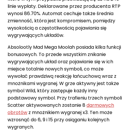
linie wypłaty. Deklarowane przez producenta RTP
wynosi 86.70%. Automat cechuje także średnia
zmienność, która jest kompromisem, pomiędzy
wysokością a częstotliwością pojawiania się
wygrywających układów.
Absolootly Mad Mega Moolah posiada kilka funkcji
bonusowych. To przede wszystkim znikanie
wygrywających układ oraz pojawianie się w ich
miejsce totalnie nowych symboli, co może
wywołać prawdziwą reakcję łańcuchową wraz z
mnożnikami wygranej. W grze aktywny jest także
symbol Wild, który zastępuje każdy inny
podstawowy symbol. Przy trafieniu trzech symboli
Scatter aktywowanych zostanie 8
darmowych
obrotów
z mnożnikiem wygranej x3. Ten może
wzrosnąć do 6, 9 i 15 przy osiąganiu kolejnych
wygranych.