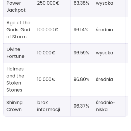
Power
250 000€
83.38%
wysoka
P
Jackpot
Age of the
Gods: God
100 000€
96.14%
średnia
P
of Storm
Divine
10 000€
96.59%
wysoka
N
Fortune
Holmes
and the
10 000€
96.80%
średnia
Y
Stolen
Stones
Shining
brak
średnio-
96.37%
Crown
informacji
niska