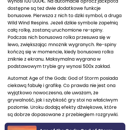
wynosi 100 000€. Na automacie oprócz jackpota
dostępne są też dwie dodatkowe funkcje
bonusowe. Pierwsza z nich to dziki symbol, a druga
Wild Wind Respins. Jeżeli dzikie symbole zapełnią
całą rolkę, zostaną uruchomione re-spiny.
Podczas nich bonusowa rolka przesuwa się w
lewo, zwiększając mnożnik wygranych. Re-spiny
kończą się w momencie, kiedy bonusowa rolka
zniknie z ekranu. Maksymalna wygrana w
podstawowym trybie gry wynosi 500x zakład.
Automat Age of the Gods: God of Storm posiada
ciekawą fabułę i grafikę. Co prawda nie jest ona
wyjątkowo nowoczesna, ale uważam, że
grywalność, jak i szybkość gry stoi na właściwym
poziomie. Uroku dodają efekty dźwiękowe, które
są dobrze dopasowane z przebiegiem rozgrywki.