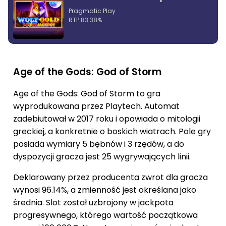
Pragmatic Play
RTP 83.38%
Age of the Gods: God of Storm
Age of the Gods: God of Storm to gra
wyprodukowana przez Playtech. Automat
zadebiutował w 2017 roku i opowiada o mitologii
greckiej, a konkretnie o boskich wiatrach. Pole gry
posiada wymiary 5 bębnów i 3 rzędów, a do
dyspozycji gracza jest 25 wygrywających linii.
Deklarowany przez producenta zwrot dla gracza
wynosi 96.14%, a zmienność jest określana jako
średnia. Slot został uzbrojony w jackpota
progresywnego, którego wartość początkowa