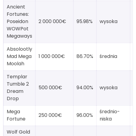
Ancient
Fortunes:
Poseidon
2 000 000€
95.98%
wysoka
G
WOWPot
Megaways
Absolootly
Mad Mega
1 000 000€
86.70%
średnia
G
Moolah
Templar
Tumble 2
R
500 000€
94.00%
wysoka
Dream
Drop
Mega
średnio-
250 000€
96.00%
N
Fortune
niska
Wolf Gold