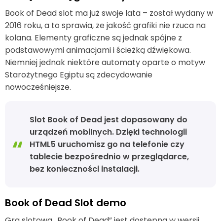
Book of Dead slot ma już swoje lata – został wydany w
2016 roku, a to sprawia, że jakość grafiki nie rzuca na
kolana. Elementy graficzne są jednak spójne z
podstawowymi animacjami i ścieżką dźwiękowa.
Niemniej jednak niektóre automaty oparte o motyw
Starożytnego Egiptu są zdecydowanie
nowocześniejsze.
Slot Book of Dead jest dopasowany do
urządzeń mobilnych. Dzięki technologii
HTML5 uruchomisz go na telefonie czy
tablecie bezpośrednio w przeglądarce,
bez konieczności instalacji.
Book of Dead Slot demo
Gra slotowa „Book of Dead” jest dostępna w wersji