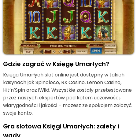
Gdzie zagrać w Księgę Umarłych?
Księga Umarłych slot online jest dostępny w takich
kasynach jak Spinoloco, RX Casino, Lemon Casino,
Hit’n’Spin oraz iWild. Wszystkie zostały przetestowane
przez naszych ekspertów pod kątem uczciwości,
wiarygodności i jakości – możesz ze spokojem założyć
swoje konto.
Gra slotowa Księgi Umarłych: zalety i
wady