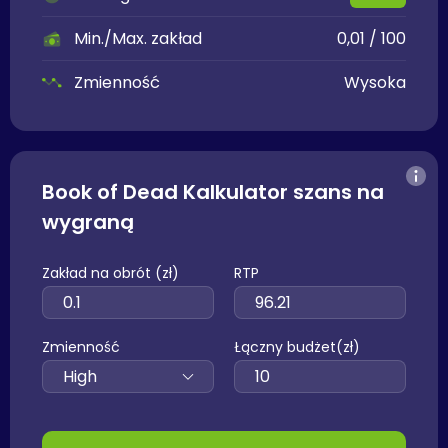
Min./Max. zakład
0,01 / 100
Zmienność
Wysoka
Book of Dead Kalkulator szans na
wygraną
Zakład na obrót (zł)
RTP
Zmienność
Łączny budżet(zł)
High