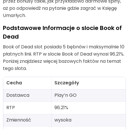
przez bonusy takie, jak przykładowo darmowe spiny,
aż po odpowiedź na pytanie gdzie zagrać w Księgę
Umarłych.
Podstawowe Informacje o slocie Book of
Dead
Book of Dead slot posiada 5 bębnów i maksymalnie 10
płatnych linii. RTP w slocie Book of Dead wynosi 96.21%.
Poniżej znajdziesz więcej bazowych faktów na temat
tego słota.
Cecha
Szczegóły
Dostawca
Play’n GO
RTP
96.21%
Zmienność
wysoka