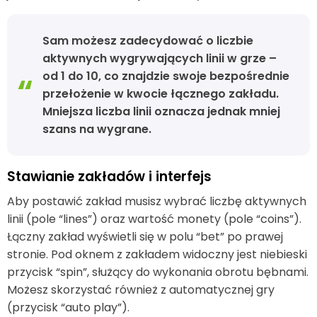
Sam możesz zadecydować o liczbie
aktywnych wygrywających linii w grze –
od 1 do 10, co znajdzie swoje bezpośrednie
przełożenie w kwocie łącznego zakładu.
Mniejsza liczba linii oznacza jednak mniej
szans na wygrane.
Stawianie zakładów i interfejs
Aby postawić zakład musisz wybrać liczbę aktywnych
linii (pole “lines”) oraz wartość monety (pole “coins”).
Łączny zakład wyświetli się w polu “bet” po prawej
stronie. Pod oknem z zakładem widoczny jest niebieski
przycisk “spin”, służący do wykonania obrotu bębnami.
Możesz skorzystać również z automatycznej gry
(przycisk “auto play”).