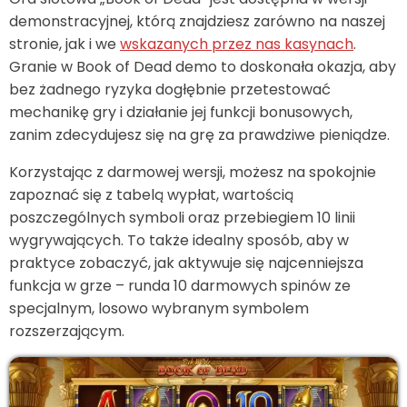
demonstracyjnej, którą znajdziesz zarówno na naszej
stronie, jak i we
wskazanych przez nas kasynach
.
Granie w Book of Dead demo to doskonała okazja, aby
bez żadnego ryzyka dogłębnie przetestować
mechanikę gry i działanie jej funkcji bonusowych,
zanim zdecydujesz się na grę za prawdziwe pieniądze.
Korzystając z darmowej wersji, możesz na spokojnie
zapoznać się z tabelą wypłat, wartością
poszczególnych symboli oraz przebiegiem 10 linii
wygrywających. To także idealny sposób, aby w
praktyce zobaczyć, jak aktywuje się najcenniejsza
funkcja w grze – runda 10 darmowych spinów ze
specjalnym, losowo wybranym symbolem
rozszerzającym.