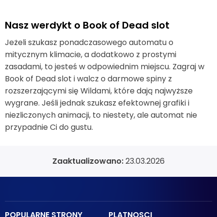
Nasz werdykt o Book of Dead slot
Jeżeli szukasz ponadczasowego automatu o
mitycznym klimacie, a dodatkowo z prostymi
zasadami, to jesteś w odpowiednim miejscu. Zagraj w
Book of Dead slot i walcz o darmowe spiny z
rozszerzającymi się Wildami, które dają najwyższe
wygrane. Jeśli jednak szukasz efektownej grafiki i
niezliczonych animacji, to niestety, ale automat nie
przypadnie Ci do gustu.
Zaaktualizowano:
23.03.2026
POPULARNE STRONY
PLATNOSCI