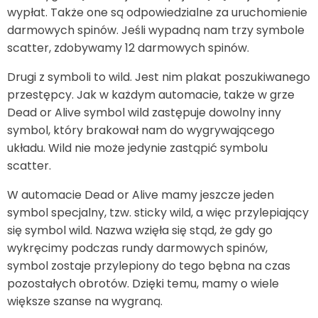
wypłat. Także one są odpowiedzialne za uruchomienie
darmowych spinów. Jeśli wypadną nam trzy symbole
scatter, zdobywamy 12 darmowych spinów.
Drugi z symboli to wild. Jest nim plakat poszukiwanego
przestępcy. Jak w każdym automacie, także w grze
Dead or Alive symbol wild zastępuje dowolny inny
symbol, który brakował nam do wygrywającego
układu. Wild nie może jedynie zastąpić symbolu
scatter.
W automacie Dead or Alive mamy jeszcze jeden
symbol specjalny, tzw. sticky wild, a więc przylepiający
się symbol wild. Nazwa wzięła się stąd, że gdy go
wykręcimy podczas rundy darmowych spinów,
symbol zostaje przylepiony do tego bębna na czas
pozostałych obrotów. Dzięki temu, mamy o wiele
większe szanse na wygraną.