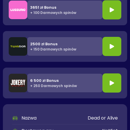
3651 zł Bonus
+ 100 Darmowych spinów
2500 zł Bonus
+ 150 Darmowych spinów
6 500 zł Bonus
+ 250 Darmowych spinów
Nazwa
Dead or Alive