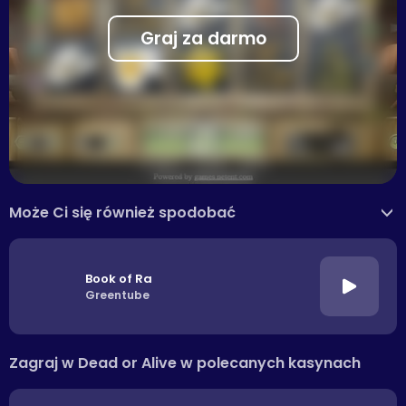
Graj za darmo
Może Ci się również spodobać
>
Book of Ra
Greentube
Zagraj w Dead or Alive w polecanych kasynach