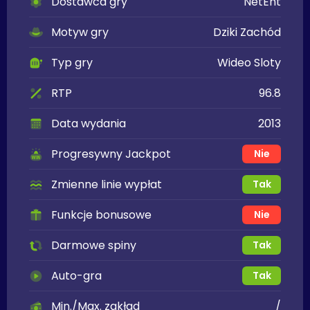
Dostawca gry
NetEnt
Motyw gry
Dziki Zachód
Typ gry
Wideo Sloty
RTP
96.8
Data wydania
2013
Progresywny Jackpot
Nie
Zmienne linie wypłat
Tak
Funkcje bonusowe
Nie
Darmowe spiny
Tak
Auto-gra
Tak
Min./Max. zakład
/