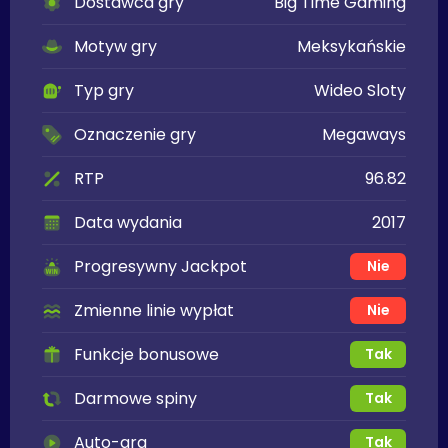
Dostawca gry
Big Time Gaming
Motyw gry
Meksykańskie
Typ gry
Wideo Sloty
Oznaczenie gry
Megaways
RTP
96.82
Data wydania
2017
Progresywny Jackpot
Nie
Zmienne linie wypłat
Nie
Funkcje bonusowe
Tak
Darmowe spiny
Tak
Auto-gra
Tak