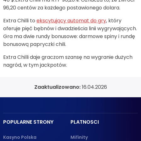
96,20 centów za każdego postawionego dolara.
Extra Chilli to
ekscytujący automat do gry
, który
oferuje pięć bębnów i dwadzieścia linii wygrywających.
Gra ma dwie rundy bonusowe: darmowe spiny i rundę
bonusową papryczki chili.
Extra Chilli daje graczom szansę na wygranie dużych
nagród, w tym jackpotów.
Zaaktualizowano:
16.04.2026
POPULARNE STRONY
PLATNOSCI
Kasyno Polska
Mifinity