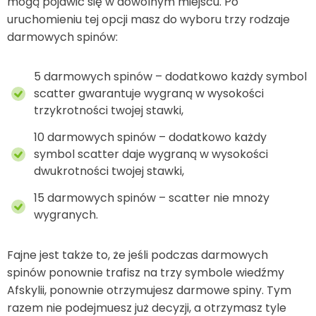
mogą pojawić się w dowolnym miejscu. Po
uruchomieniu tej opcji masz do wyboru trzy rodzaje
darmowych spinów:
5 darmowych spinów – dodatkowo każdy symbol
scatter gwarantuje wygraną w wysokości
trzykrotności twojej stawki,
10 darmowych spinów – dodatkowo każdy
symbol scatter daje wygraną w wysokości
dwukrotności twojej stawki,
15 darmowych spinów – scatter nie mnoży
wygranych.
Fajne jest także to, że jeśli podczas darmowych
spinów ponownie trafisz na trzy symbole wiedźmy
Afskylii, ponownie otrzymujesz darmowe spiny. Tym
razem nie podejmuesz już decyzji, a otrzymasz tyle