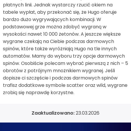
płatnych linii. Jednak wystarczy rzucić okiem na
tabele wypłat, aby przekonać się, że Hugo oferuje
bardzo dużo wygrywających kombinacji. W
podstawowej grze można zdobyć wygraną w
wysokości nawet 10 000 żetonów. A jeszcze większe
wygrane czekają na Ciebie podczas darmowych
spinów, które także wyróżniają Hugo na tle innych
automatów. Mamy do wyboru trzy opcje darmowych
spinów. Osobiście polecam wybrać pierwszą z nich – 5
obrotów z potrójnym mnożnikiem wygranej. Jeśli
dopisze ci szczęście i podczas darmowych spinów
trafisz dodatkowe symbole scatter oraz wild, wygrane
zrobią się naprawdę korzystne.
Zaaktualizowano:
23.03.2026