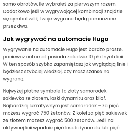
samo obrotów, ile wybrałeś za pierwszym razem.
Dodatkowo jeśli w wygrywającej kombinacji znajdzie
się symbol wild, twoje wygrane będą pomnożone
przez dwa.
Jak wygrywać na automacie Hugo
Wygrywanie na automacie Hugo jest bardzo proste,
ponieważ automat posiada zaledwie 10 płatnych linii.
W ten sposób szybko zapamiętasz jak wyglądają linie i
będziesz szybciej wiedział, czy masz szanse na
wygraną.
Najwyżej płatne symbole to złoty samorodek,
sakiewka ze złotem, laski dynamitu oraz kilof.
Najbardziej lukratywnym jest samorodek – za pięć
możesz wygrać 750 żetonów. Z kolei za pięć sakiewek
ze złotem możesz wygrać 500 żetonów. Jeśli na
aktywnej linii wpadnie pięć lasek dynamitu lub pięć