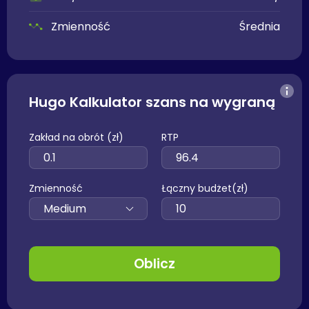
Zmienność
Średnia
Hugo Kalkulator szans na wygraną
Zakład na obrót (zł)
RTP
Zmienność
Łączny budżet(zł)
Medium
Oblicz