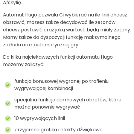
Afskylię.
Automat Hugo pozwala Ci wybierać na ile liniii chcesz
obstawić, możesz także decydować ile żetonów
chcesz postawić oraz jaką wartość będą miały żetony.
Mamy także do dyspozycji funkcję maksymalnego
zakładu oraz automatycznej gry.
Do kilku najciekawszych funkcji automatu Hugo
możemy zaliczyć:
funkcja bonusowej wygranej po trafieniu
wygrywającej kombinacji
specjalna funkcja darmowych obrotów, które
można ponownie wygrywać
10 wygrywających linii
przyjemna grafika i efekty dźwiękowe