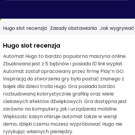
Hugo slot recenzja
Zasady obstawiania
Jak wygrywać
Hugo slot recenzja
Automat Hugo to bardzo popularna maszyna online.
Zbudowana jest z 5 bębnów i posiada 10 linii wypłat.
Automat został opracowany przez firmę Play’n GO.
Inspiracją do stworzenia gry była postać znanego z
bajek dla dzieci trolla Hugo. Gra posiada bardzo
rozbudowaną kolorystycznie grafikę oraz wiele
ciekawych efektów dźwiękowych. Gra dostępna jest
zarówno na komputery, jak i urządzenia mobilne.
Większośc kasyn oferuje automat także w wersji
demo, dzięki czemu możesz wypróbować Hugo nie
ryzykując własnych pieniędzy.