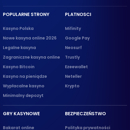
POPULARNE STRONY
PLATNOSCI
Kasyno Polska
Mifinity
Nowe kasyna online 2026
Google Pay
Legalne kasyna
Neosurf
Zagraniczne kasyna online
Trustly
Kasyno Bitcoin
Ezeewallet
Kasyno na pieniądze
Neteller
Wypłacalne kasyno
Krypto
Minimalny depozyt
GRY KASYNOWE
BEZPIECZEŃSTWO
Bakarat online
Polityka prywatności