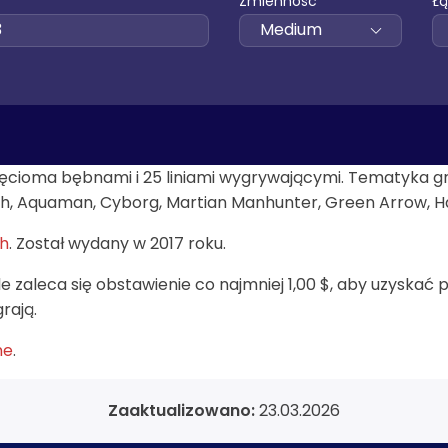
Zmienność
Łą
Medium
ęcioma bębnami i 25 liniami wygrywającymi. Tematyka gry
, Aquaman, Cyborg, Martian Manhunter, Green Arrow, H
ch
. Został wydany w 2017 roku.
 zaleca się obstawienie co najmniej 1,00 $, aby uzyskać p
rają.
ne
.
Zaaktualizowano:
23.03.2026