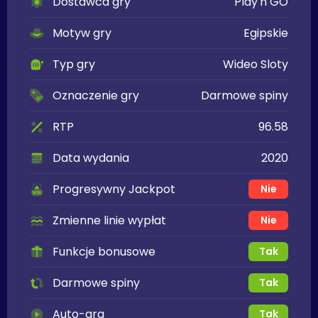
Dostawca gry
Play'n GO
Motyw gry
Egipskie
Typ gry
Wideo Sloty
Oznaczenie gry
Darmowe spiny
RTP
96.58
Data wydania
2020
Progresywny Jackpot
Nie
Zmienne linie wypłat
Nie
Funkcje bonusowe
Tak
Darmowe spiny
Tak
Auto-gra
Tak