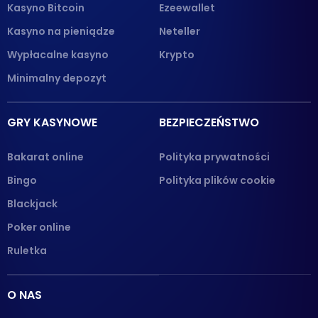
Kasyno Bitcoin
Ezeewallet
Kasyno na pieniądze
Neteller
Wypłacalne kasyno
Krypto
Minimalny depozyt
GRY KASYNOWE
BEZPIECZEŃSTWO
Bakarat online
Polityka prywatności
Bingo
Polityka plików cookie
Blackjack
Poker online
Ruletka
O NAS