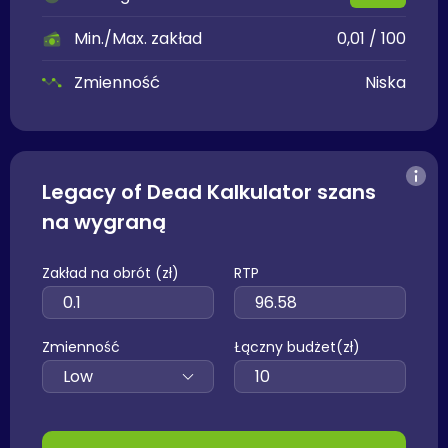
Min./Max. zakład
0,01 / 100
Zmienność
Niska
Legacy of Dead Kalkulator szans
na wygraną
Zakład na obrót (zł)
RTP
Zmienność
Łączny budżet(zł)
Low