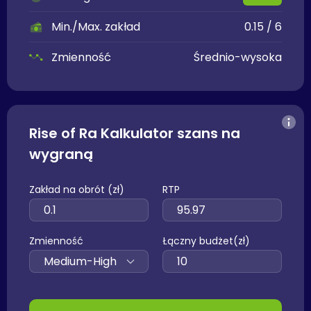
Min./Max. zakład
0.15 / 6
Zmienność
Średnio-wysoka
Rise of Ra Kalkulator szans na
wygraną
Zakład na obrót (zł)
RTP
Zmienność
Łączny budżet(zł)
Medium-High