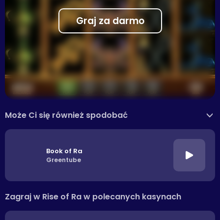
Graj za darmo
Może Ci się również spodobać
>
Book of Ra
Greentube
Zagraj w Rise of Ra w polecanych kasynach