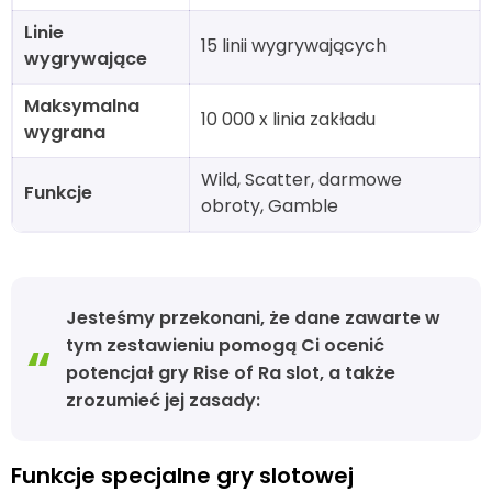
Linie
15 linii wygrywających
wygrywające
Maksymalna
10 000 x linia zakładu
wygrana
Wild, Scatter, darmowe
Funkcje
obroty, Gamble
Jesteśmy przekonani, że dane zawarte w
tym zestawieniu pomogą Ci ocenić
potencjał gry Rise of Ra slot, a także
zrozumieć jej zasady:
Funkcje specjalne gry slotowej