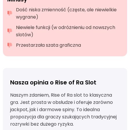
Dość niska zmienność (częste, ale niewielkie
wygrane)
Niewiele funkcji (w odróżnieniu od nowszych
slotów)
Przestarzała szata graficzna
Nasza opinia o Rise of Ra Slot
Naszym zdaniem, Rise of Ra slot to klasyczna
gra. Jest prosta w obsłudze i oferuje zarówno
jackpot, jak i darmowe spiny. To idealna
propozycja dla graczy szukających tradycyjnej
rozrywki bez dużego ryzyka.