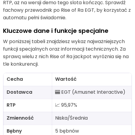
RTP, aż na wersji demo tego slota kończąc. Sprawdź
fachowy przewodnik po Rise of Ra EGT, by korzystać z
automatu pełni świadomie.
Kluczowe dane i funkcje specjalne
W poniższej tabeli znajdziesz wykaz najważniejszych
funkcji specjalnych oraz informacji technicznych. Za
sprawą wielu z nich Rise of Ra jackpot wyróżnia się na
tle konkurencji.
Cecha
Wartość
Dostawca
🎰 EGT (Amusnet Interactive)
RTP
📈 95,97%
Zmienność
Niska/Średnia
Bębny
5 bębnów