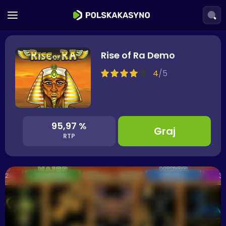
Rise of Ra Demo
4
/
5
95,97 %
Graj
RTP