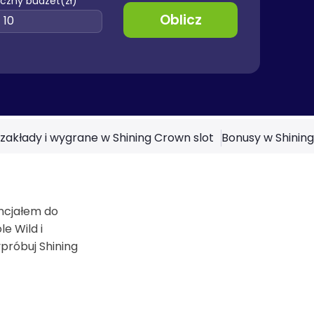
czny budżet(zł)
Oblicz
 zakłady i wygrane w Shining Crown slot
Bonusy w Shinin
encjałem do
e Wild i
próbuj Shining