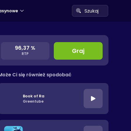
Kasynowe
96,37 %
Graj
RTP
Może Ci się również spodobać
Book of Ra
Greentube