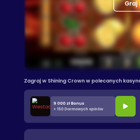
Graj
Zagraj w Shining Crown w polecanych kasyn
9 000 zł Bonus
+ 150 Darmowych spinów