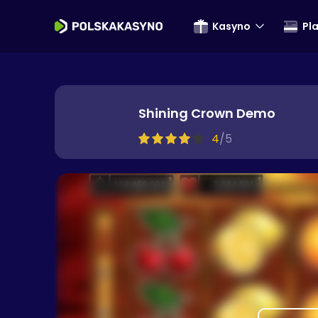
Kasyno
Pl
Shining Crown Demo
4
/
5