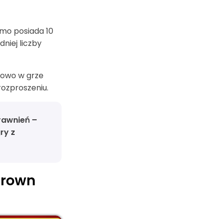
emo posiada 10
niej liczby
kowo w grze
rozproszeniu.
rawnień –
ry z
Crown