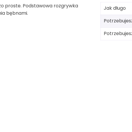
rdzo proste. Podstawowa rozgrywka
Jak długo
nia bębnami.
Potrzebujes
Potrzebujes