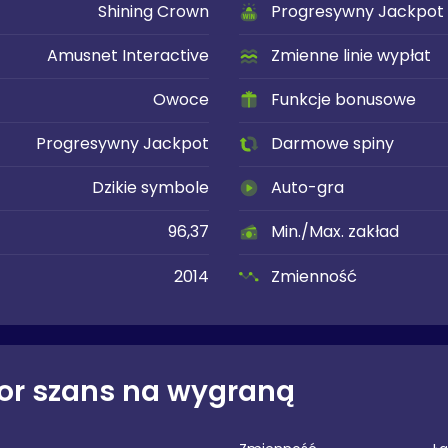
Shining Crown
Progresywny Jackpot
Amusnet Interactive
Zmienne linie wypłat
Owoce
Funkcje bonusowe
Progresywny Jackpot
Darmowe spiny
Dzikie symbole
Auto-gra
96,37
Min./Max. zakład
2014
Zmienność
tor szans na wygraną