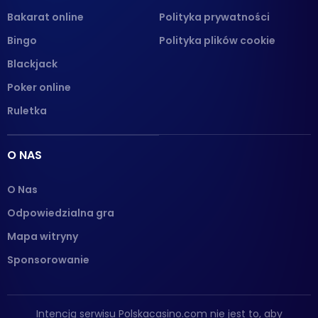
Bakarat online
Polityka prywatności
Bingo
Polityka plików cookie
Blackjack
Poker online
Ruletka
O NAS
O Nas
Odpowiedzialna gra
Mapa witryny
Sponsorowanie
Intencją serwisu Polskacasino.com nie jest to, aby