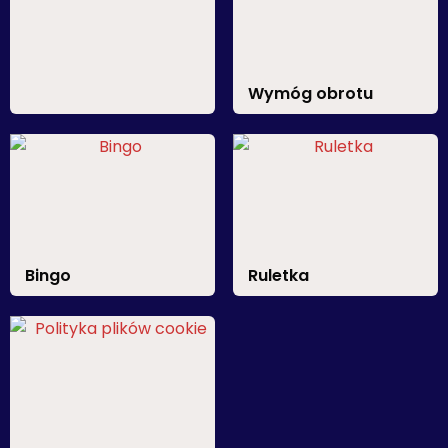
Wymóg obrotu
Bingo
Ruletka