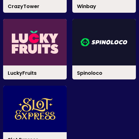
CrazyTower
Winbay
LuckyFruits
Spinoloco