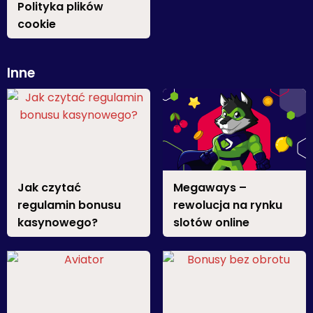
Polityka plików
cookie
Inne
Jak czytać
Megaways –
regulamin bonusu
rewolucja na rynku
kasynowego?
slotów online