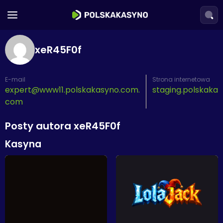
xeR45F0f
E-mail
Strona internetowa
expert@www11.polskakasyno.com
.
staging.polskaka
com
Posty autora xeR45F0f
Kasyna