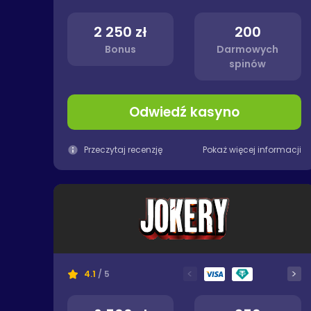
2 250 zł
200
Bonus
Darmowych
spinów
Odwiedź kasyno
Przeczytaj recenzję
Pokaż więcej informacji
<
>
4.1
/ 5