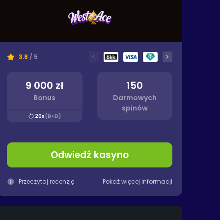
<
>
3.8
/ 5
9 000 zł
150
Bonus
Darmowych
spinów
20x
(B+D)
Odwiedź kasyno
Przeczytaj recenzję
Pokaż więcej informacji