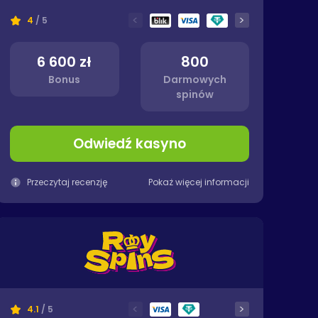
<
>
4
/ 5
6 600 zł
800
Bonus
Darmowych
spinów
Odwiedź kasyno
Przeczytaj recenzję
Pokaż więcej informacji
<
>
4.1
/ 5