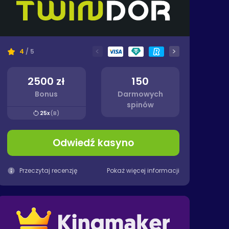
<
>
4
/ 5
2500 zł
150
Bonus
Darmowych
spinów
25x
(B)
Odwiedź kasyno
Przeczytaj recenzję
Pokaż więcej informacji