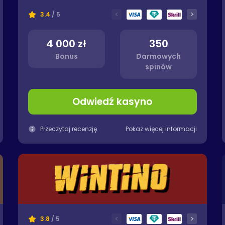
<
>
3.4
/ 5
4 000 zł
350
Bonus
Darmowych
spinów
Odwiedź kasyno
Przeczytaj recenzję
Pokaż więcej informacji
<
>
3.8
/ 5