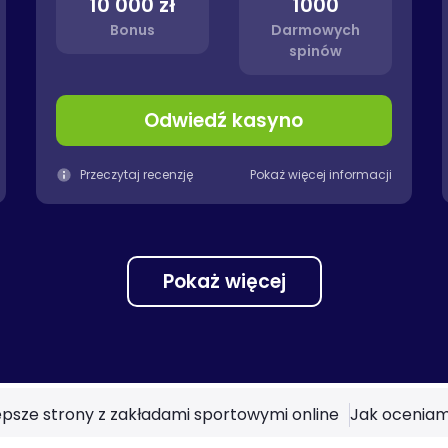
10 000 zł
1000
Bonus
Darmowych
spinów
Odwiedź kasyno
Przeczytaj recenzję
Pokaż więcej informacji
Pokaż więcej
epsze strony z zakładami sportowymi online
Jak oceniam