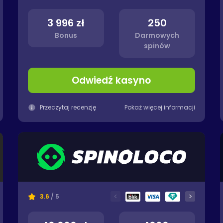
3 996 zł
250
Bonus
Darmowych
spinów
Odwiedź kasyno
Przeczytaj recenzję
Pokaż więcej informacji
<
>
3.6
/ 5