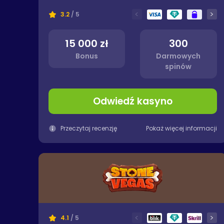
<
>
3.2
/ 5
15 000 zł
300
Bonus
Darmowych
spinów
Odwiedź kasyno
Przeczytaj recenzję
Pokaż więcej informacji
<
>
4.1
/ 5