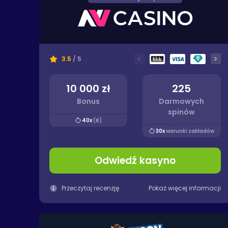
Gra u podmiotów świadczących swoje usługi w
kuponów i wykorzystywaniu pojawiających się p
niniejszym tekście.
<
>
3.5
/ 5
10 000 zł
225
Bonus
Darmowych
spinów
40x
(B)
30x
warunki zakładów
Odwiedź kasyno
Przeczytaj recenzję
Pokaż więcej informacji