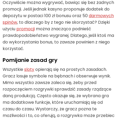
Oczywiście można wygrywać, bawiąc się bez żadnych
promocji. Jeśli jednak kasyno proponuje dodatek do
depozytu w postaci 100 zł bonusu oraz 50
darmowych
spinów
, to dlaczego by z tego nie skorzystać? Dzięki
użyciu
promocji
można znacząco podnieść
prawdopodobieństwo wygranej. Dlatego, jeśli ktoś ma
do wykorzystania bonus, to zawsze powinien z niego
korzystać.
Pomijanie zasad gry
Wszystkie
sloty
opierają się na prostych zasadach.
Gracz losuje symbole na bębnach i obserwuje wynik.
Mimo wszystko zawsze zaleca się, żeby przed
rozpoczęciem rozgrywki sprawdzić zasady rządzące
daną produkcją. Często okazuje się, że wybrana gra
ma dodatkowe funkcje, które uruchamiają się od
czasu do czasu. Wystarczy, że gracz pozna te
możliwości i to, co oferują, a rozgrywka może przebiec