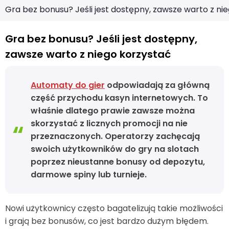
Gra bez bonusu? Jeśli jest dostępny, zawsze warto z ni
Gra bez bonusu? Jeśli jest dostępny,
zawsze warto z niego korzystać
Automaty do gier
odpowiadają za główną
część przychodu kasyn internetowych. To
właśnie dlatego prawie zawsze można
skorzystać z licznych promocji na nie
przeznaczonych. Operatorzy zachęcają
swoich użytkowników do gry na slotach
poprzez nieustanne bonusy od depozytu,
darmowe spiny lub turnieje.
Nowi użytkownicy często bagatelizują takie możliwości
i grają bez bonusów, co jest bardzo dużym błędem.