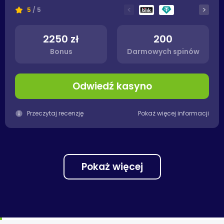
<
>
5
/ 5
2250 zł
200
Bonus
Darmowych spinów
Odwiedź kasyno
Przeczytaj recenzję
Pokaż więcej informacji
Pokaż więcej