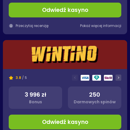
Odwiedź kasyno
Przeczytaj recenzję
Pokaż więcej informacji
<
>
3.8
/ 5
3 996 zł
250
Bonus
Darmowych spinów
Odwiedź kasyno