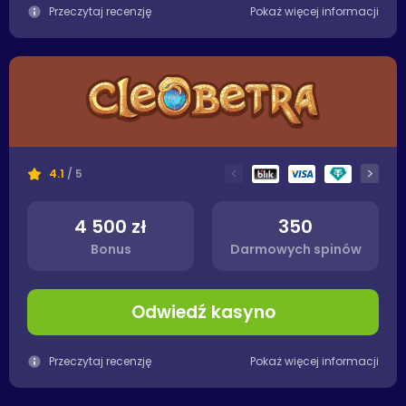
Przeczytaj recenzję
Pokaż więcej informacji
<
>
4.1
/ 5
4 500 zł
350
Bonus
Darmowych spinów
Odwiedź kasyno
Przeczytaj recenzję
Pokaż więcej informacji