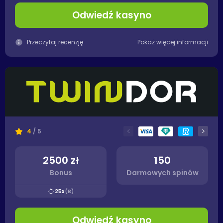
Odwiedź kasyno
Przeczytaj recenzję
Pokaż więcej informacji
<
>
4
/ 5
2500 zł
150
Bonus
Darmowych spinów
25x
(B)
Odwiedź kasyno