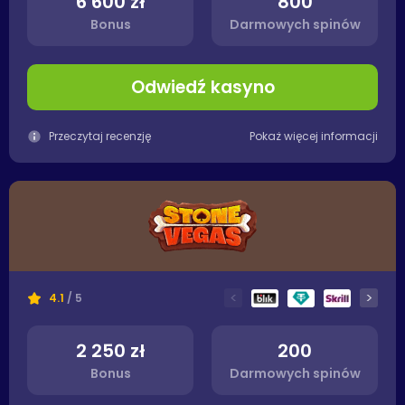
6 600 zł
800
Bonus
Darmowych spinów
Odwiedź kasyno
Przeczytaj recenzję
Pokaż więcej informacji
<
>
4.1
/ 5
2 250 zł
200
Bonus
Darmowych spinów