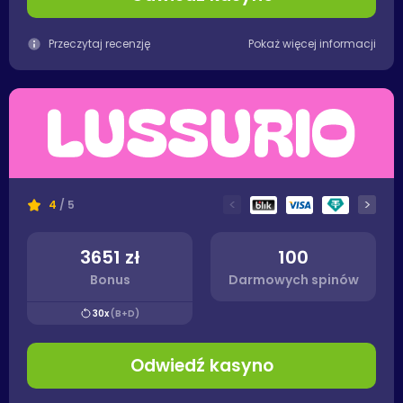
Przeczytaj recenzję
Pokaż więcej informacji
<
>
4
/ 5
3651 zł
100
Bonus
Darmowych spinów
30x
(B+D)
Odwiedź kasyno