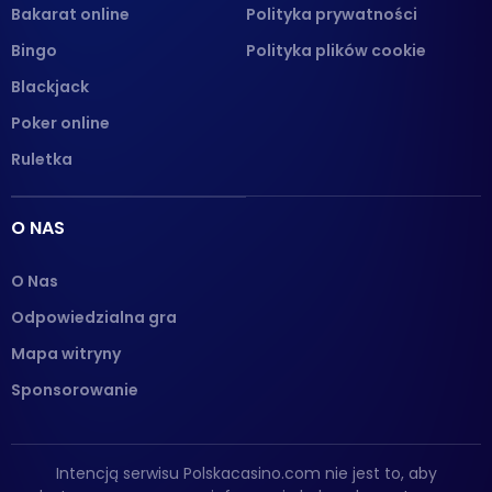
Bakarat online
Polityka prywatności
Bingo
Polityka plików cookie
Blackjack
Poker online
Ruletka
O NAS
O Nas
Odpowiedzialna gra
Mapa witryny
Sponsorowanie
Intencją serwisu Polskacasino.com nie jest to, aby