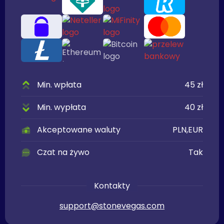
Min. wpłata
45 zł
Min. wypłata
40 zł
Akceptowane waluty
PLN,EUR
Czat na żywo
Tak
Kontakty
support@stonevegas.com