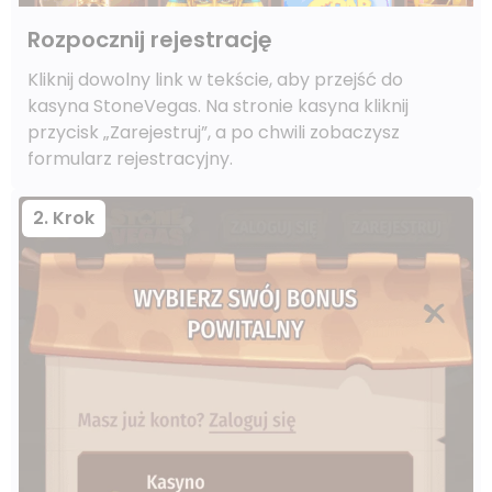
Rozpocznij rejestrację
Kliknij dowolny link w tekście, aby przejść do
kasyna StoneVegas. Na stronie kasyna kliknij
przycisk „Zarejestruj”, a po chwili zobaczysz
formularz rejestracyjny.
2. Krok