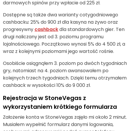
darmowych spinów przy wpłacie od 225 zł.
Dostępne są także dwa warianty cotygodniowego
cashbacku: 25% do 900 zł dla kasyna na żywo oraz
progresywny
cashback
dla standardowych gier. Ten
drugi naliczany jest od 3. poziomu programu
lojalnościowego. Początkowo wynosi 5% do 4 500 zł, a
wraz z kolejnymi poziomami jego wartość rośnie.
Osobiście osiągnąłem 3. poziom po dwóch tygodniach
gry, natomiast na 4. poziom awansowałem po
kolejnych trzech tygodniach. Dzięki temu otrzymałem
cashback w wysokości 10% do 9 000 zł.
Rejestracja w StoneVegas z
wykorzystaniem krótkiego formularza
Założenie konta w StoneVegas zajęło mi około 2 minut.
Musiałem wypełnić formularz danymi logowania,