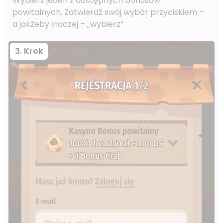
Wybierz jeden z dostępnych bonusów
powitalnych. Zatwierdź swój wybór przyciskiem –
a jakżeby inaczej – „wybierz”.
3. Krok