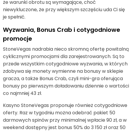
że warunki obrotu są wymagające, choć
niewykluczone, że przy większym szczęściu uda Ci się
je spełnić.
Wyzwania, Bonus Crab i cotygodniowe
promocje
StoneVegas nadrabia nieco skromną ofertę powitalną
cyklicznymi promocjami dla zarejestrowanych. Są to
przede wszystkim cotygodniowe wyzwania, w których
zdobywa się monety wymienne na bonusy w sklepie
gracza, a także Bonus Crab, czyli mini-gra oferująca
bonusy po pierwszym doładowaniu dziennie o wartości
co najmniej 43 zł.
Kasyno StoneVegas proponuje również cotygodniowe
oferty. Raz w tygodniu można odebrać pakiet 50
darmowych spinów przy minimalnej wpłacie 90 zł, a w
weekend dostępny jest bonus 50% do 3 150 zł oraz 50