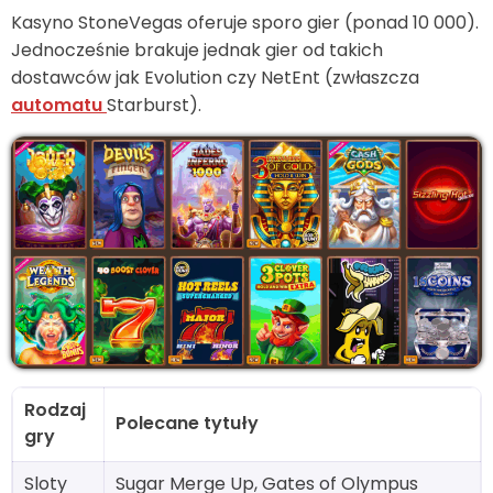
Kasyno StoneVegas oferuje sporo gier (ponad 10 000).
Jednocześnie brakuje jednak gier od takich
dostawców jak Evolution czy NetEnt (zwłaszcza
automatu
Starburst).
Rodzaj
Polecane tytuły
gry
Sloty
Sugar Merge Up, Gates of Olympus