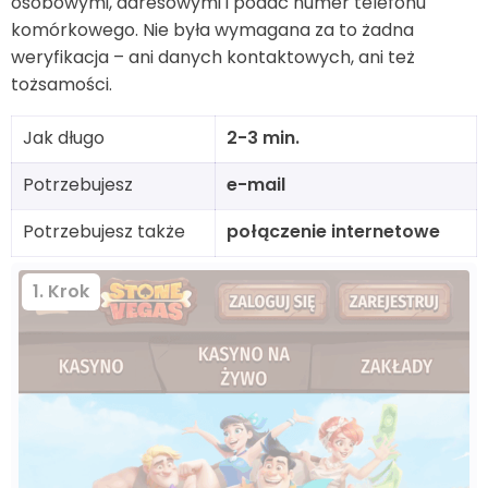
osobowymi, adresowymi i podać numer telefonu
komórkowego. Nie była wymagana za to żadna
weryfikacja – ani danych kontaktowych, ani też
tożsamości.
Jak długo
2-3 min.
Potrzebujesz
e-mail
Potrzebujesz także
połączenie internetowe
1. Krok