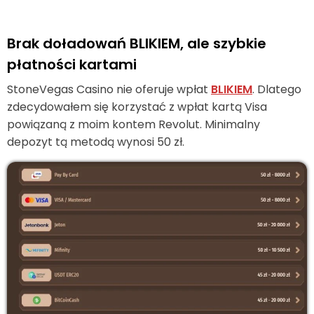
Brak doładowań BLIKIEM, ale szybkie
płatności kartami
StoneVegas Casino nie oferuje wpłat
BLIKIEM
. Dlatego
zdecydowałem się korzystać z wpłat kartą Visa
powiązaną z moim kontem Revolut. Minimalny
depozyt tą metodą wynosi 50 zł.