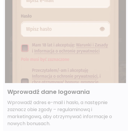
Wprowadź dane logowania
Wprowadź adres e-mail i hasło, a następnie
zaznacz obie zgody – regulaminową i
marketingową, aby otrzymywać informacje o
nowych bonusach.