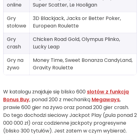
online
Super Scatter, Le Hooligan
Gry
3D Blackjack, Jacks or Better Poker,
stołowe
European Roulette
Gry
Chicken Road Gold, Olympus Plinko,
crash
Lucky Leap
Gry na
Money Time, Sweet Bonanza CandyLand,
żywo
Gravity Roulette
W katalogu znajduje się blisko 600
slotów z funkcją
Bonus Buy
, ponad 200 z mechaniką
Megaways
,
prawie 600 gier na żywo oraz ponad 200 gier crash.
Do tego dochodzi sieciowy Jackpot Play (pula ponad 2
000 000 zł) oraz codzienne jackpoty progresywne
(blisko 300 tytułów). Jest zatem w czym wybierać.