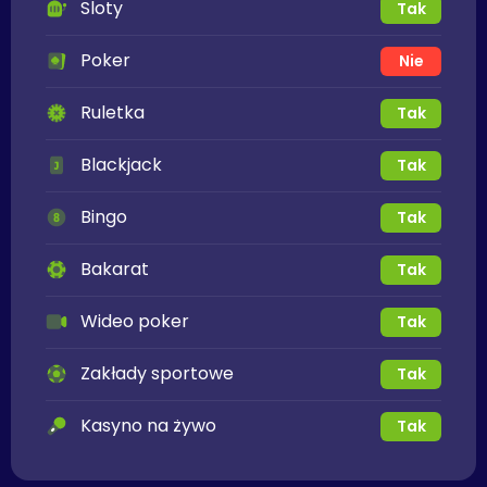
Sloty
Tak
Poker
Nie
Ruletka
Tak
Blackjack
Tak
Bingo
Tak
Bakarat
Tak
Wideo poker
Tak
Zakłady sportowe
Tak
Kasyno na żywo
Tak