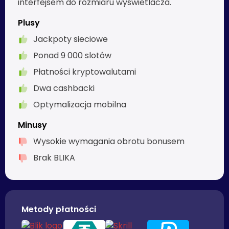
interfejsem do rozmiaru wyświetlacza.
Plusy
Jackpoty sieciowe
Ponad 9 000 slotów
Płatności kryptowalutami
Dwa cashbacki
Optymalizacja mobilna
Minusy
Wysokie wymagania obrotu bonusem
Brak BLIKA
Metody płatności