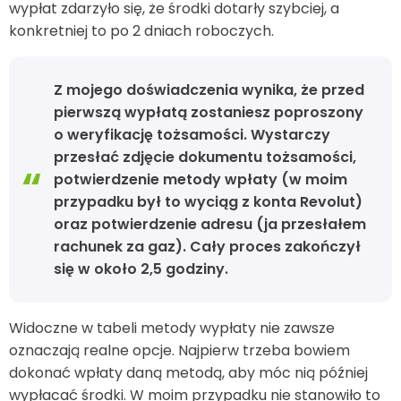
wypłat zdarzyło się, że środki dotarły szybciej, a
konkretniej to po 2 dniach roboczych.
Z mojego doświadczenia wynika, że przed
pierwszą wypłatą zostaniesz poproszony
o weryfikację tożsamości. Wystarczy
przesłać zdjęcie dokumentu tożsamości,
potwierdzenie metody wpłaty (w moim
przypadku był to wyciąg z konta Revolut)
oraz potwierdzenie adresu (ja przesłałem
rachunek za gaz). Cały proces zakończył
się w około 2,5 godziny.
Widoczne w tabeli metody wypłaty nie zawsze
oznaczają realne opcje. Najpierw trzeba bowiem
dokonać wpłaty daną metodą, aby móc nią później
wypłacać środki. W moim przypadku nie stanowiło to