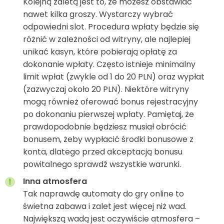
Kolejną zaletą jest to, że możesz obstawiać
nawet kilka groszy. Wystarczy wybrać
odpowiedni slot. Procedura wpłaty będzie się
różnić w zależności od witryny, ale najlepiej
unikać kasyn, które pobierają opłatę za
dokonanie wpłaty. Często istnieje minimalny
limit wpłat (zwykle od 1 do 20 PLN) oraz wypłat
(zazwyczaj około 20 PLN). Niektóre witryny
mogą również oferować bonus rejestracyjny
po dokonaniu pierwszej wpłaty. Pamiętaj, że
prawdopodobnie będziesz musiał obrócić
bonusem, żeby wypłacić środki bonusowe z
konta, dlatego przed akceptacją bonusu
powitalnego sprawdź wszystkie warunki.
Inna atmosfera
Tak naprawdę automaty do gry online to
świetna zabawa i zalet jest więcej niż wad.
Największą wadą jest oczywiście atmosfera –