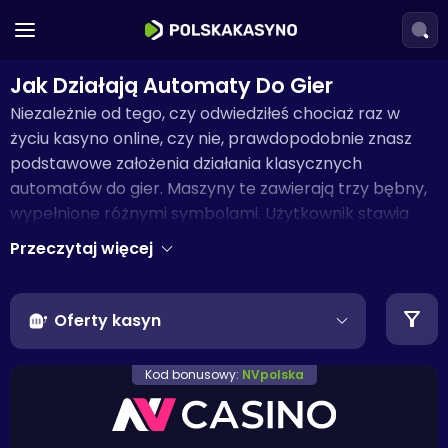
Jak Działają Automaty Do Gier
Niezależnie od tego, czy odwiedziłeś chociaż raz w
życiu kasyno online, czy nie, prawdopodobnie znasz
podstawowe założenia działania klasycznych
automatów do gier. Maszyny te zawierają trzy bębny,
wypełnione różnymi symbolami. Użytkownik stawia
zakład (stawki mogą się różnić w zależności od
Przeczytaj więcej
automatu) i pociąga za dźwignię, co powoduje obrót
bębnów. Jeśli bębny wylądują w taki sposób, że
wszystkie trzy symbole będą takie same w jednej linii
Oferty kasyn
(znanej jako linia wypłat), gracz wygra. Różne wzory
prezentują różne nagrody i wygrane.
Kod bonusowy:
NVpolska