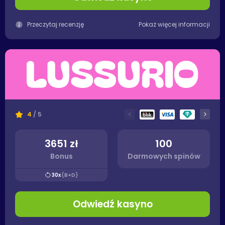
Przeczytaj recenzję
Pokaż więcej informacji
<
>
4
/ 5
3651 zł
100
Bonus
Darmowych spinów
30x
(B+D)
Odwiedź kasyno