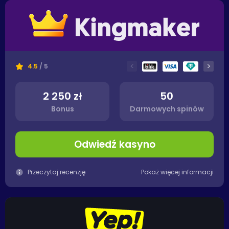
<
>
4.5
/ 5
2 250 zł
50
Bonus
Darmowych spinów
Odwiedź kasyno
Przeczytaj recenzję
Pokaż więcej informacji