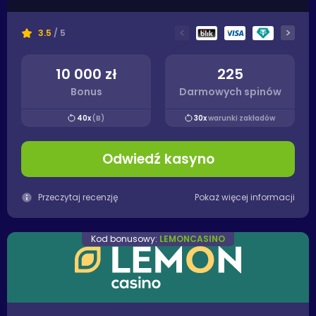
<
>
3.5
/ 5
10 000 zł
225
Bonus
Darmowych spinów
40x
(B)
30x
warunki zakładów
Odwiedź kasyno
Przeczytaj recenzję
Pokaż więcej informacji
Kod bonusowy:
LEMONCASINO