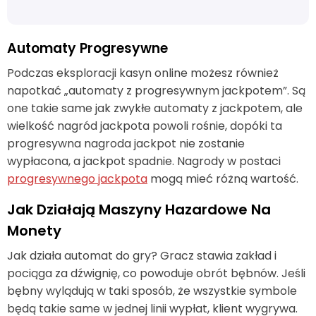
Automaty Progresywne
Podczas eksploracji kasyn online możesz również
napotkać „automaty z progresywnym jackpotem”. Są
one takie same jak zwykłe automaty z jackpotem, ale
wielkość nagród jackpota powoli rośnie, dopóki ta
progresywna nagroda jackpot nie zostanie
wypłacona, a jackpot spadnie. Nagrody w postaci
progresywnego jackpota
mogą mieć różną wartość.
Jak Działają Maszyny Hazardowe Na
Monety
Jak działa automat do gry? Gracz stawia zakład i
pociąga za dźwignię, co powoduje obrót bębnów. Jeśli
bębny wylądują w taki sposób, że wszystkie symbole
będą takie same w jednej linii wypłat, klient wygrywa.