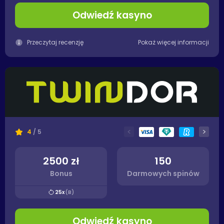
Odwiedź kasyno
Przeczytaj recenzję
Pokaż więcej informacji
<
>
4
/ 5
2500 zł
150
Bonus
Darmowych spinów
25x
(B)
Odwiedź kasyno