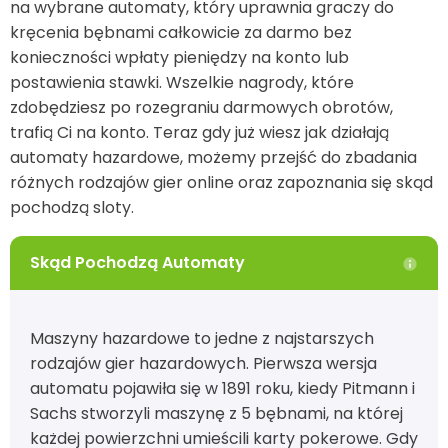
na wybrane automaty, który uprawnia graczy do
kręcenia bębnami całkowicie za darmo bez
konieczności wpłaty pieniędzy na konto lub
postawienia stawki. Wszelkie nagrody, które
zdobędziesz po rozegraniu darmowych obrotów,
trafią Ci na konto. Teraz gdy już wiesz jak działają
automaty hazardowe, możemy przejść do zbadania
różnych rodzajów gier online oraz zapoznania się skąd
pochodzą sloty.
Skąd Pochodzą Automaty
Maszyny hazardowe to jedne z najstarszych
rodzajów gier hazardowych. Pierwsza wersja
automatu pojawiła się w 1891 roku, kiedy Pitmann i
Sachs stworzyli maszynę z 5 bębnami, na której
każdej powierzchni umieścili karty pokerowe. Gdy