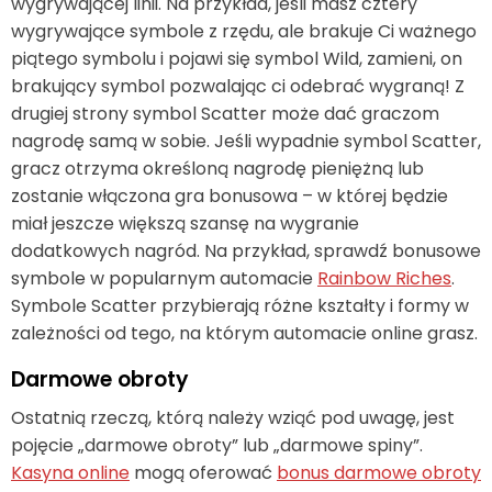
wygrywającej linii. Na przykład, jeśli masz cztery
wygrywające symbole z rzędu, ale brakuje Ci ważnego
piątego symbolu i pojawi się symbol Wild, zamieni, on
brakujący symbol pozwalając ci odebrać wygraną! Z
drugiej strony symbol Scatter może dać graczom
nagrodę samą w sobie. Jeśli wypadnie symbol Scatter,
gracz otrzyma określoną nagrodę pieniężną lub
zostanie włączona gra bonusowa – w której będzie
miał jeszcze większą szansę na wygranie
dodatkowych nagród. Na przykład, sprawdź bonusowe
symbole w popularnym automacie
Rainbow Riches
.
Symbole Scatter przybierają różne kształty i formy w
zależności od tego, na którym automacie online grasz.
Darmowe obroty
Ostatnią rzeczą, którą należy wziąć pod uwagę, jest
pojęcie „darmowe obroty” lub „darmowe spiny”.
Kasyna online
mogą oferować
bonus darmowe obroty