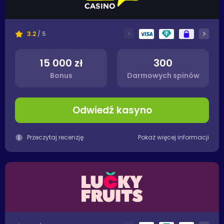
<
>
3.2
/ 5
15 000 zł
300
Bonus
Darmowych spinów
Odwiedź kasyno
Przeczytaj recenzję
Pokaż więcej informacji