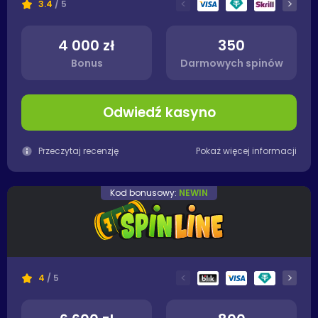
<
>
3.4
/ 5
4 000 zł
350
Bonus
Darmowych spinów
Odwiedź kasyno
Przeczytaj recenzję
Pokaż więcej informacji
Kod bonusowy:
NEWIN
<
>
4
/ 5